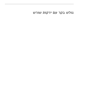
גולש בקר עם ירקות שורש
‏79 ‏₪
לשון ברוטב מדירה
‏69 ‏₪
אסאדו ברוטב פטריות
‏79 ‏₪
צלי בקר ברוטב פטריות
‏79 ‏₪
מוסקה