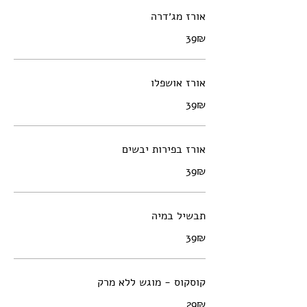
אורז מג׳דרה
‏39 ‏₪
אורז אושפלו
‏39 ‏₪
אורז בפירות יבשים
‏39 ‏₪
תבשיל במיה
‏39 ‏₪
קוסקוס - מוגש ללא מרק
‏29 ‏₪