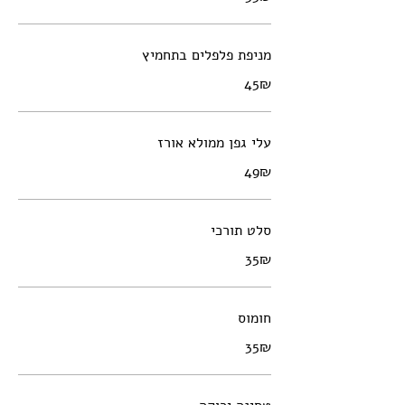
מניפת פלפלים בתחמיץ
‏45 ‏₪
עלי גפן ממולא אורז
‏49 ‏₪
סלט תורכי
‏35 ‏₪
חומוס
‏35 ‏₪