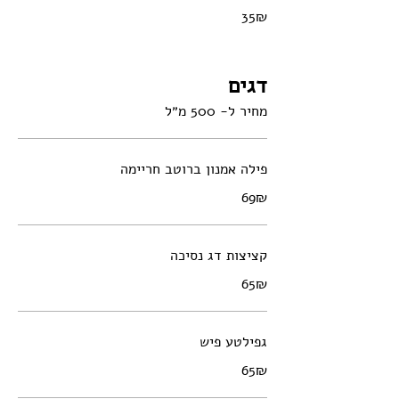
‏35 ‏₪
דגים
מחיר ל- 500 מ״ל
פילה אמנון ברוטב חריימה
‏69 ‏₪
קציצות דג נסיכה
‏65 ‏₪
גפילטע פיש
‏65 ‏₪