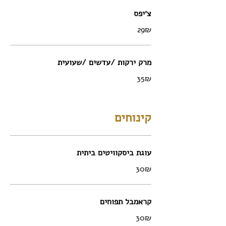
צ׳יפס
‏29 ‏₪
מרק ירקות /עדשים /שעועית
‏35 ‏₪
קינוחים
עוגת ביסקוויטים ביתית
‏30 ‏₪
קראמבל תפוחים
‏30 ‏₪