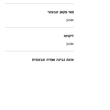
פאי פקאן טבעוני
‏30 ‏₪
זיקוטו
‏30 ‏₪
עוגת גבינה אפויה טבעונית
‏30 ‏₪
משקאות
קוקה קולה / זירו בזכוכית