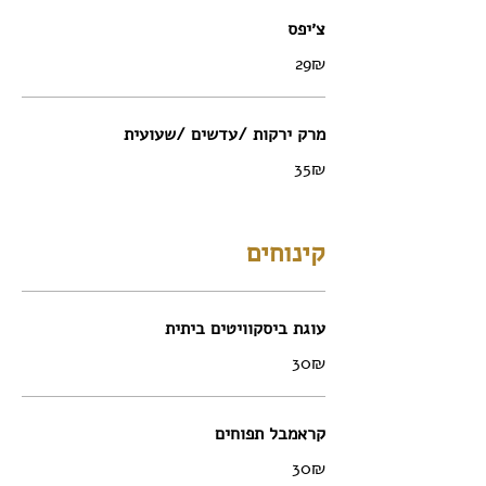
צ׳יפס
‏29 ‏₪
מרק ירקות /עדשים /שעועית
‏35 ‏₪
קינוחים
עוגת ביסקוויטים ביתית
‏30 ‏₪
קראמבל תפוחים
‏30 ‏₪