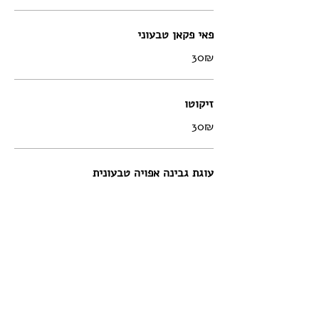
פאי פקאן טבעוני
‏30 ‏₪
זיקוטו
‏30 ‏₪
עוגת גבינה אפויה טבעונית
‏30 ‏₪
משקאות
קוקה קולה / זירו בזכוכית